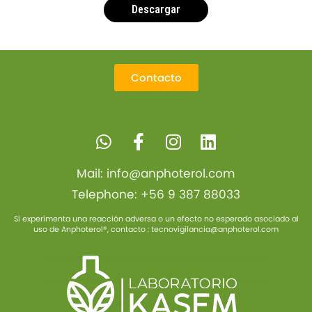
Descargar
Contacto
W
F
I
L
h
a
n
i
a
c
s
n
t
e
t
k
Mail:
info@anphoterol.com
s
b
a
e
Telephone:
+56 9 387 88033
a
o
g
d
p
o
r
i
Si experimenta una reacción adversa o un efecto no esperado asociado al
uso de Anphoterol®, contacto :
tecnovigilancia@anphoterol.com
p
k
a
n
-
m
f